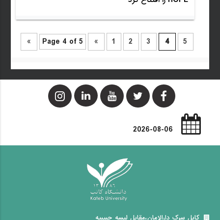
HOPE را افتتاح کرد
»
Page 4 of 5
«
1
2
3
4
5
2026-08-06
کابل سرک دارالامان،مقابل لیسه حبیبیه